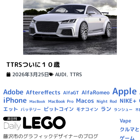
TTRSついに１０歳
2026年3月25日
AUDI
,
TTRS
Apple
Adobe
Aftereffects
AlfaRomeo
AlfaGT
iPhone
Macos
NIKE+
MacBook Pro
Night Rod
MacBook
ラン
エット
ビットコイン
モナコイン
バッテリー
ランシュー
不
Vape
クルマと
藤沢市のグラフィックデザイナーのブログ
ゲーム