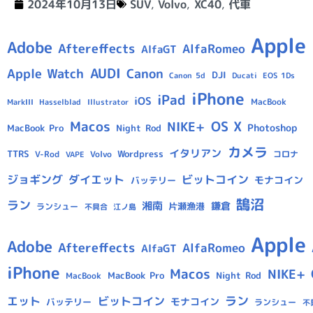
2024年10月13日
SUV
,
Volvo
,
XC40
,
代車
Apple
Adobe
Aftereffects
AlfaRomeo
AlfaGT
AUDI
Apple Watch
Canon
DJI
Canon 5d
Ducati
EOS 1Ds
iPhone
iPad
iOS
MacBook
Hasselblad
Illustrator
MarkIII
Macos
OS X
NIKE+
Photoshop
MacBook Pro
Night Rod
カメラ
イタリアン
TTRS
Wordpress
V-Rod
Volvo
コロナ
VAPE
ジョギング
ダイエット
ビットコイン
モナコイン
バッテリー
鵠沼
ラン
湘南
鎌倉
片瀬漁港
ランシュー
不具合
江ノ島
Apple
Adobe
Aftereffects
AlfaRomeo
AlfaGT
iPhone
Macos
NIKE+
MacBook Pro
Night Rod
MacBook
ラン
エット
ビットコイン
モナコイン
バッテリー
ランシュー
不