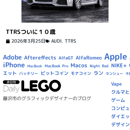
TTRSついに１０歳
2026年3月25日
AUDI
,
TTRS
Apple
Adobe
Aftereffects
AlfaRomeo
AlfaGT
iPhone
Macos
NIKE+
MacBook Pro
Night Rod
MacBook
ラン
エット
ビットコイン
モナコイン
バッテリー
ランシュー
不
Vape
クルマと
藤沢市のグラフィックデザイナーのブログ
ゲーム
コンピュ
ダイエッ
デザイン