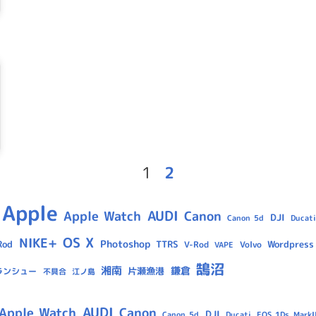
1
2
Apple
AUDI
Apple Watch
Canon
DJI
Canon 5d
Ducati
OS X
NIKE+
Photoshop
Rod
TTRS
Wordpress
V-Rod
Volvo
VAPE
鵠沼
湘南
鎌倉
片瀬漁港
ランシュー
不具合
江ノ島
AUDI
Apple Watch
Canon
DJI
Canon 5d
Ducati
EOS 1Ds MarkII