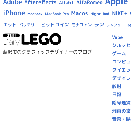
Apple
Adobe
Aftereffects
AlfaRomeo
AlfaGT
iPhone
Macos
NIKE+
MacBook Pro
Night Rod
MacBook
ラン
エット
ビットコイン
モナコイン
バッテリー
ランシュー
不
Vape
クルマと
藤沢市のグラフィックデザイナーのブログ
ゲーム
コンピュ
ダイエッ
デザイン
散財
日記
暗号通貨
湘南の食
音楽・映