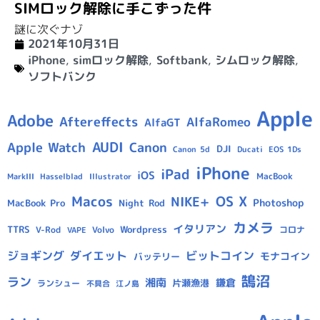
SIMロック解除に手こずった件
謎に次ぐナゾ
2021年10月31日
iPhone
,
simロック解除
,
Softbank
,
シムロック解除
,
ソフトバンク
Apple
Adobe
Aftereffects
AlfaRomeo
AlfaGT
AUDI
Apple Watch
Canon
DJI
Canon 5d
Ducati
EOS 1Ds
iPhone
iPad
iOS
MacBook
Hasselblad
Illustrator
MarkIII
Macos
OS X
NIKE+
Photoshop
MacBook Pro
Night Rod
カメラ
イタリアン
TTRS
Wordpress
V-Rod
Volvo
コロナ
VAPE
ジョギング
ダイエット
ビットコイン
モナコイン
バッテリー
鵠沼
ラン
湘南
鎌倉
片瀬漁港
ランシュー
不具合
江ノ島