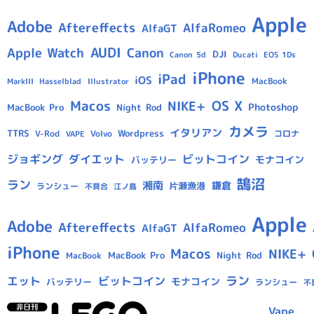
Apple
Adobe
Aftereffects
AlfaRomeo
AlfaGT
AUDI
Apple Watch
Canon
DJI
Canon 5d
Ducati
EOS 1Ds
iPhone
iPad
iOS
MacBook
Hasselblad
Illustrator
MarkIII
Macos
OS X
NIKE+
Photoshop
MacBook Pro
Night Rod
カメラ
イタリアン
TTRS
Wordpress
V-Rod
Volvo
コロナ
VAPE
ジョギング
ダイエット
ビットコイン
モナコイン
バッテリー
鵠沼
ラン
湘南
鎌倉
片瀬漁港
ランシュー
不具合
江ノ島
Apple
Adobe
Aftereffects
AlfaRomeo
AlfaGT
iPhone
Macos
NIKE+
MacBook Pro
Night Rod
MacBook
ラン
エット
ビットコイン
モナコイン
バッテリー
ランシュー
不
Vape