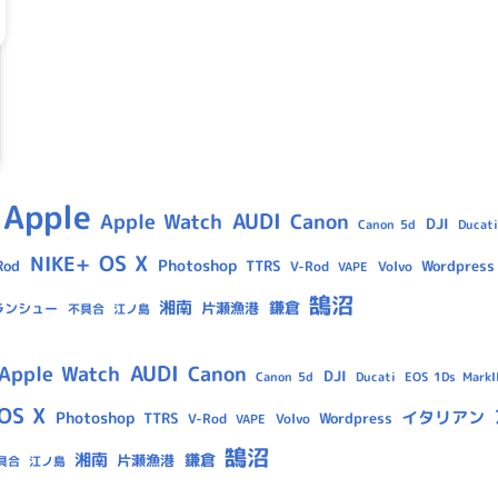
Apple
AUDI
Apple Watch
Canon
DJI
Canon 5d
Ducati
OS X
NIKE+
Photoshop
Rod
TTRS
Wordpress
V-Rod
Volvo
VAPE
鵠沼
湘南
鎌倉
片瀬漁港
ランシュー
不具合
江ノ島
AUDI
Apple Watch
Canon
DJI
Canon 5d
Ducati
EOS 1Ds MarkII
OS X
イタリアン
Photoshop
TTRS
Wordpress
V-Rod
Volvo
VAPE
鵠沼
湘南
鎌倉
片瀬漁港
具合
江ノ島