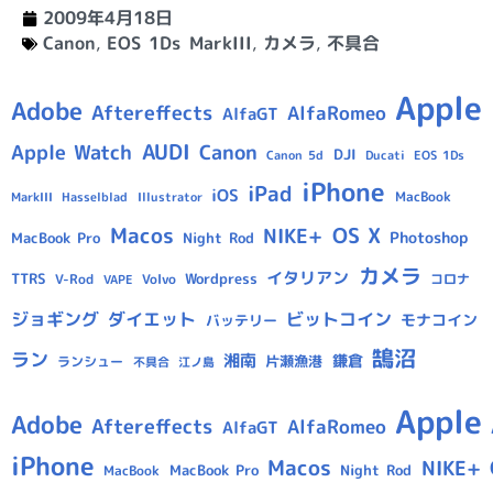
2009年4月18日
Canon
,
EOS 1Ds MarkIII
,
カメラ
,
不具合
Apple
Adobe
Aftereffects
AlfaRomeo
AlfaGT
AUDI
Apple Watch
Canon
DJI
Canon 5d
Ducati
EOS 1Ds
iPhone
iPad
iOS
MacBook
Hasselblad
Illustrator
MarkIII
Macos
OS X
NIKE+
Photoshop
MacBook Pro
Night Rod
カメラ
イタリアン
TTRS
Wordpress
V-Rod
Volvo
コロナ
VAPE
ジョギング
ダイエット
ビットコイン
モナコイン
バッテリー
鵠沼
ラン
湘南
鎌倉
片瀬漁港
ランシュー
不具合
江ノ島
Apple
Adobe
Aftereffects
AlfaRomeo
AlfaGT
iPhone
Macos
NIKE+
MacBook Pro
Night Rod
MacBook