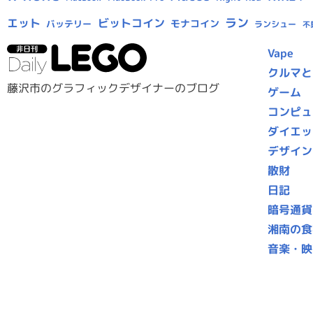
ラン
エット
ビットコイン
モナコイン
バッテリー
ランシュー
不
Vape
クルマと
藤沢市のグラフィックデザイナーのブログ
ゲーム
コンピュ
ダイエッ
デザイン
散財
日記
暗号通貨
湘南の食
音楽・映