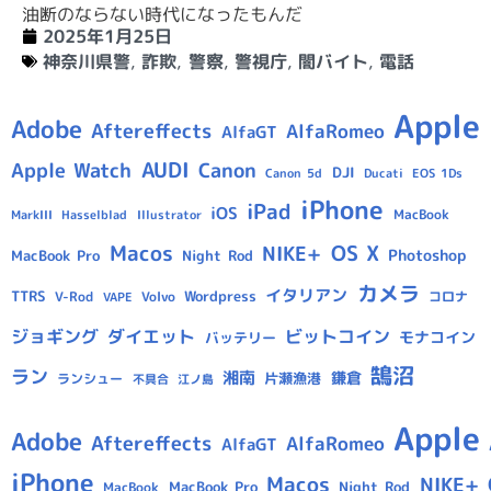
油断のならない時代になったもんだ
2025年1月25日
神奈川県警
,
詐欺
,
警察
,
警視庁
,
闇バイト
,
電話
Apple
Adobe
Aftereffects
AlfaRomeo
AlfaGT
AUDI
Apple Watch
Canon
DJI
Canon 5d
Ducati
EOS 1Ds
iPhone
iPad
iOS
MacBook
Hasselblad
Illustrator
MarkIII
Macos
OS X
NIKE+
Photoshop
MacBook Pro
Night Rod
カメラ
イタリアン
TTRS
Wordpress
V-Rod
Volvo
コロナ
VAPE
ジョギング
ダイエット
ビットコイン
モナコイン
バッテリー
鵠沼
ラン
湘南
鎌倉
片瀬漁港
ランシュー
不具合
江ノ島
Apple
Adobe
Aftereffects
AlfaRomeo
AlfaGT
iPhone
Macos
NIKE+
MacBook Pro
Night Rod
MacBook