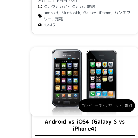
2011年1月04日（火）
クルマとかバイクとか
,
散財
android
,
Bluetooth
,
Galaxy
,
iPhone
,
ハンズフ
リー
,
充電
1,445
コンピュータ・ガジェット
,
散財
Android vs iOS4 (Galaxy S vs
iPhone4)