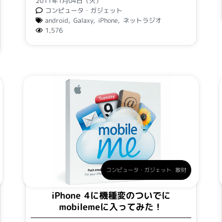
2011年1月04日（火）
コンピュータ・ガジェット
android
,
Galaxy
,
iPhone
,
ネットラジオ
1,576
コンピュータ・ガジェット
,
散財
iPhone 4に機種変のついでに
mobilemeに入ってみた！