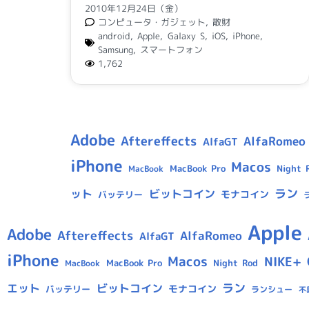
2010年12月24日（金）
コンピュータ・ガジェット
,
散財
android
,
Apple
,
Galaxy S
,
iOS
,
iPhone
,
Samsung
,
スマートフォン
1,762
Adobe
Aftereffects
AlfaRomeo
AlfaGT
iPhone
Macos
MacBook Pro
Night 
MacBook
ラン
ット
ビットコイン
モナコイン
バッテリー
Apple
Adobe
Aftereffects
AlfaRomeo
AlfaGT
iPhone
Macos
NIKE+
MacBook Pro
Night Rod
MacBook
ラン
エット
ビットコイン
モナコイン
バッテリー
ランシュー
不