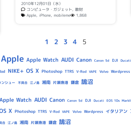
2010年12月01日（水）
コンピュータ・ガジェット
,
散財
Apple
,
iPhone
,
mobileme
1,868
1
2
3
4
5
Apple
AUDI
Apple Watch
Canon
DJI
Canon 5d
Ducati
OS X
NIKE+
Photoshop
Rod
TTRS
Wordpress
V-Rod
Volvo
VAPE
鵠沼
湘南
鎌倉
片瀬漁港
ランシュー
不具合
江ノ島
AUDI
Apple Watch
Canon
DJI
Canon 5d
Ducati
EOS 1Ds MarkII
OS X
イタリアン
Photoshop
TTRS
Wordpress
V-Rod
Volvo
VAPE
鵠沼
湘南
鎌倉
片瀬漁港
具合
江ノ島