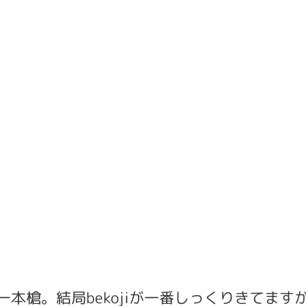
koji一本槍。結局bekojiが一番しっくりき