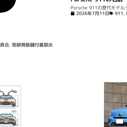
Porsche 911の歴代モ
2026年7月11日
911
,
不具合
,
短腓骨筋腱付着部炎