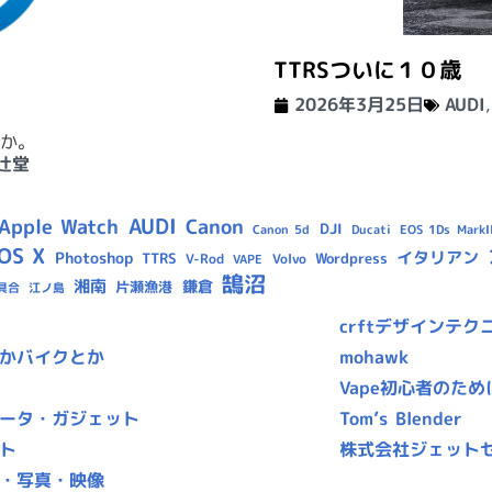
TTRSついに１０歳
2026年3月25日
AUDI
か。
辻堂
AUDI
Apple Watch
Canon
DJI
Canon 5d
Ducati
EOS 1Ds MarkII
OS X
イタリアン
Photoshop
TTRS
Wordpress
V-Rod
Volvo
VAPE
鵠沼
湘南
鎌倉
片瀬漁港
具合
江ノ島
crftデザインテク
かバイクとか
mohawk
Vape初心者のため
ータ・ガジェット
Tom’s Blender
ト
株式会社ジェット
・写真・映像