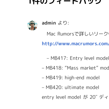
1件のフィードバック
admin
より:
Mac Rumorsで詳しいリ
http://www.macrumors.com
– MB417: Entry level mode
– MB418: “Mass market” mod
– MB419: high-end model
– MB420: ultimate model
entry level model が 