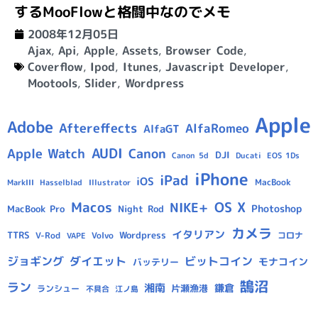
するMooFlowと格闘中なのでメモ
2008年12月05日
Ajax
,
Api
,
Apple
,
Assets
,
Browser Code
,
Coverflow
,
Ipod
,
Itunes
,
Javascript Developer
,
Mootools
,
Slider
,
Wordpress
Apple
Adobe
Aftereffects
AlfaRomeo
AlfaGT
AUDI
Apple Watch
Canon
DJI
Canon 5d
Ducati
EOS 1Ds
iPhone
iPad
iOS
MacBook
Hasselblad
Illustrator
MarkIII
Macos
OS X
NIKE+
Photoshop
MacBook Pro
Night Rod
カメラ
イタリアン
TTRS
Wordpress
V-Rod
Volvo
コロナ
VAPE
ジョギング
ダイエット
ビットコイン
モナコイン
バッテリー
鵠沼
ラン
湘南
鎌倉
片瀬漁港
ランシュー
不具合
江ノ島