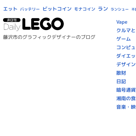
ラン
エット
ビットコイン
モナコイン
バッテリー
ランシュー
不
Vape
クルマと
藤沢市のグラフィックデザイナーのブログ
ゲーム
コンピュ
ダイエッ
デザイン
散財
日記
暗号通貨
湘南の食
音楽・映