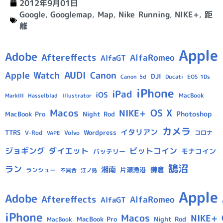
2012年9月01日
Google
,
Googlemap
,
Map
,
Nike Running
,
NIKE+
,
距
離
Apple
Adobe
Aftereffects
AlfaRomeo
AlfaGT
AUDI
Apple Watch
Canon
DJI
Canon 5d
Ducati
EOS 1Ds
iPhone
iPad
iOS
MacBook
Hasselblad
Illustrator
MarkIII
Macos
OS X
NIKE+
Photoshop
MacBook Pro
Night Rod
カメラ
イタリアン
TTRS
Wordpress
V-Rod
Volvo
コロナ
VAPE
ジョギング
ダイエット
ビットコイン
モナコイン
バッテリー
鵠沼
ラン
湘南
鎌倉
片瀬漁港
ランシュー
不具合
江ノ島
Apple
Adobe
Aftereffects
AlfaRomeo
AlfaGT
iPhone
Macos
NIKE+
MacBook Pro
Night Rod
MacBook