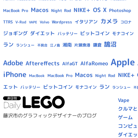
Macos
OS X
NIKE+
Photoshop
MacBook Pro
Night Rod
カメラ
イタリアン
TTRS
Wordpress
V-Rod
Volvo
コロナ
VAPE
ジョギング
ダイエット
ビットコイン
モナコイン
バッテリー
鵠沼
ラン
湘南
鎌倉
片瀬漁港
ランシュー
不具合
江ノ島
Apple
Adobe
Aftereffects
AlfaRomeo
AlfaGT
iPhone
Macos
NIKE+
MacBook Pro
Night Rod
MacBook
ラン
エット
ビットコイン
モナコイン
バッテリー
ランシュー
不
Vape
クルマと
藤沢市のグラフィックデザイナーのブログ
ゲーム
コンピュ
ダイエッ