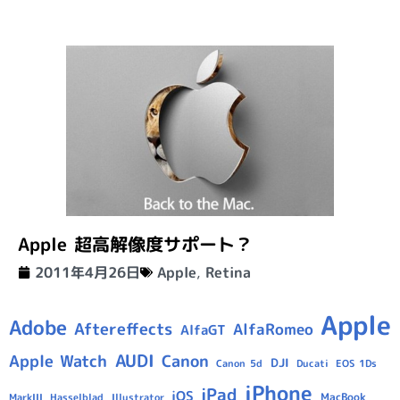
Apple 超高解像度サポート？
2011年4月26日
Apple
,
Retina
Apple
Adobe
Aftereffects
AlfaRomeo
AlfaGT
AUDI
Apple Watch
Canon
DJI
Canon 5d
Ducati
EOS 1Ds
iPhone
iPad
iOS
MacBook
Hasselblad
Illustrator
MarkIII