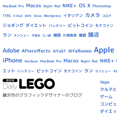
Macos
OS X
NIKE+
Photoshop
MacBook Pro
Night Rod
カメラ
イタリアン
TTRS
Wordpress
V-Rod
Volvo
コロナ
VAPE
ジョギング
ダイエット
ビットコイン
モナコイン
バッテリー
鵠沼
ラン
湘南
鎌倉
片瀬漁港
ランシュー
不具合
江ノ島
Apple
Adobe
Aftereffects
AlfaRomeo
AlfaGT
iPhone
Macos
NIKE+
MacBook Pro
Night Rod
MacBook
ラン
エット
ビットコイン
モナコイン
バッテリー
ランシュー
不
Vape
クルマと
藤沢市のグラフィックデザイナーのブログ
ゲーム
コンピュ
ダイエッ