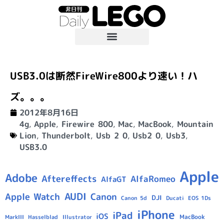
USB3.0は断然FireWire800より速い！ハ
ズ。。。
2012年8月16日
4g
,
Apple
,
Firewire 800
,
Mac
,
MacBook
,
Mountain
Lion
,
Thunderbolt
,
Usb 2 0
,
Usb2 0
,
Usb3
,
USB3.0
Apple
Adobe
Aftereffects
AlfaRomeo
AlfaGT
AUDI
Apple Watch
Canon
DJI
Canon 5d
Ducati
EOS 1Ds
iPhone
iPad
iOS
MacBook
Hasselblad
Illustrator
MarkIII