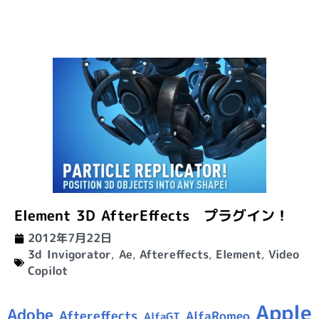
Element 3D AfterEffects プラグイン！
2012年7月22日
3d Invigorator
,
Ae
,
Aftereffects
,
Element
,
Video
Copilot
Apple
Adobe
Aftereffects
AlfaRomeo
AlfaGT