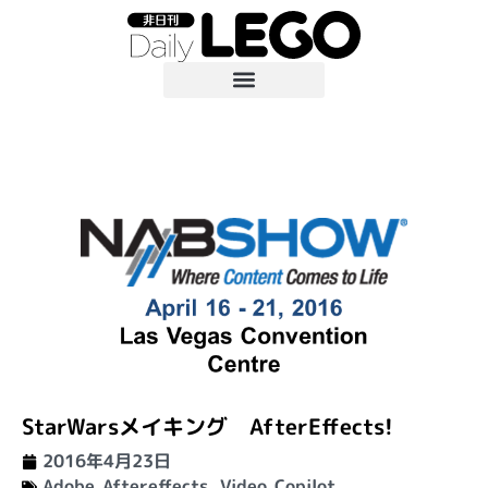
StarWarsメイキング AfterEffects!
2016年4月23日
Adobe Aftereffects
,
Video Copilot