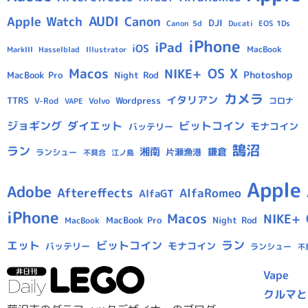
AUDI
Apple Watch
Canon
DJI
Canon 5d
Ducati
EOS 1Ds
iPhone
iPad
iOS
MacBook
Hasselblad
Illustrator
MarkIII
Macos
OS X
NIKE+
Photoshop
MacBook Pro
Night Rod
カメラ
イタリアン
TTRS
Wordpress
V-Rod
Volvo
コロナ
VAPE
ジョギング
ダイエット
ビットコイン
モナコイン
バッテリー
鵠沼
ラン
湘南
鎌倉
片瀬漁港
ランシュー
不具合
江ノ島
Apple
Adobe
Aftereffects
AlfaRomeo
AlfaGT
iPhone
Macos
NIKE+
MacBook Pro
Night Rod
MacBook
ラン
エット
ビットコイン
モナコイン
バッテリー
ランシュー
不
Vape
クルマと