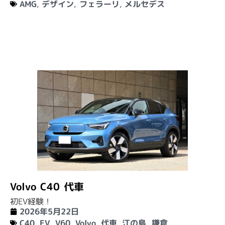
AMG
,
デザイン
,
フェラーリ
,
メルセデス
Volvo C40 代車
初EV経験！
2026年5月22日
C40
,
EV
,
V60
,
Volvo
,
代車
,
江の島
,
鎌倉