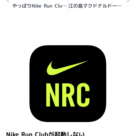
やっぱりNike Run Clubの挙動もおかしいWatchOS 9
江の島マクドナルド一時閉店
Nike Run Clubが起動しない