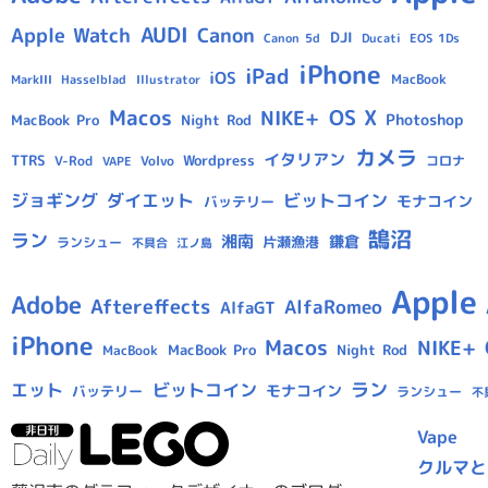
AUDI
Apple Watch
Canon
DJI
Canon 5d
Ducati
EOS 1Ds
iPhone
iPad
iOS
MacBook
Hasselblad
Illustrator
MarkIII
Macos
OS X
NIKE+
Photoshop
MacBook Pro
Night Rod
カメラ
イタリアン
TTRS
Wordpress
V-Rod
Volvo
コロナ
VAPE
ジョギング
ダイエット
ビットコイン
モナコイン
バッテリー
鵠沼
ラン
湘南
鎌倉
片瀬漁港
ランシュー
不具合
江ノ島
Apple
Adobe
Aftereffects
AlfaRomeo
AlfaGT
iPhone
Macos
NIKE+
MacBook Pro
Night Rod
MacBook
ラン
エット
ビットコイン
モナコイン
バッテリー
ランシュー
不
Vape
クルマと