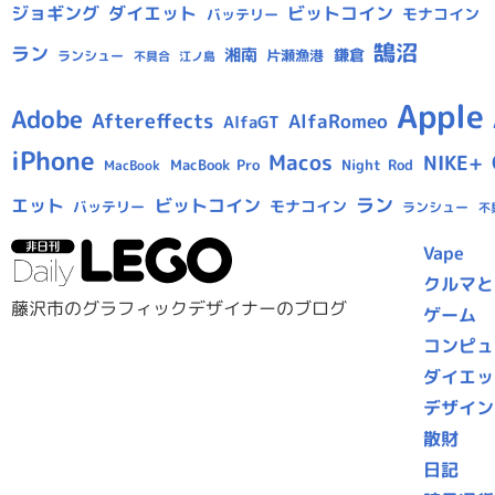
ジョギング
ダイエット
ビットコイン
モナコイン
バッテリー
鵠沼
ラン
湘南
鎌倉
片瀬漁港
ランシュー
不具合
江ノ島
Apple
Adobe
Aftereffects
AlfaRomeo
AlfaGT
iPhone
Macos
NIKE+
MacBook Pro
Night Rod
MacBook
ラン
エット
ビットコイン
モナコイン
バッテリー
ランシュー
不
Vape
クルマと
藤沢市のグラフィックデザイナーのブログ
ゲーム
コンピュ
ダイエッ
デザイン
散財
日記