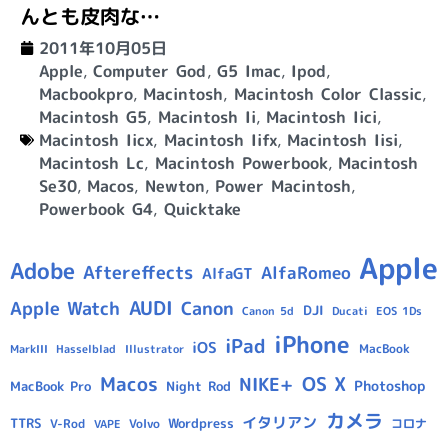
んとも皮肉な…
2011年10月05日
Apple
,
Computer God
,
G5 Imac
,
Ipod
,
Macbookpro
,
Macintosh
,
Macintosh Color Classic
,
Macintosh G5
,
Macintosh Ii
,
Macintosh Iici
,
Macintosh Iicx
,
Macintosh Iifx
,
Macintosh Iisi
,
Macintosh Lc
,
Macintosh Powerbook
,
Macintosh
Se30
,
Macos
,
Newton
,
Power Macintosh
,
Powerbook G4
,
Quicktake
Apple
Adobe
Aftereffects
AlfaRomeo
AlfaGT
AUDI
Apple Watch
Canon
DJI
Canon 5d
Ducati
EOS 1Ds
iPhone
iPad
iOS
MacBook
Hasselblad
Illustrator
MarkIII
Macos
OS X
NIKE+
Photoshop
MacBook Pro
Night Rod
カメラ
イタリアン
TTRS
Wordpress
V-Rod
Volvo
コロナ
VAPE