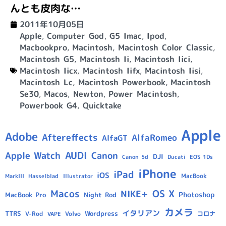
んとも皮肉な…
2011年10月05日
Apple
,
Computer God
,
G5 Imac
,
Ipod
,
Macbookpro
,
Macintosh
,
Macintosh Color Classic
,
Macintosh G5
,
Macintosh Ii
,
Macintosh Iici
,
Macintosh Iicx
,
Macintosh Iifx
,
Macintosh Iisi
,
Macintosh Lc
,
Macintosh Powerbook
,
Macintosh
Se30
,
Macos
,
Newton
,
Power Macintosh
,
Powerbook G4
,
Quicktake
Apple
Adobe
Aftereffects
AlfaRomeo
AlfaGT
AUDI
Apple Watch
Canon
DJI
Canon 5d
Ducati
EOS 1Ds
iPhone
iPad
iOS
MacBook
Hasselblad
Illustrator
MarkIII
Macos
OS X
NIKE+
Photoshop
MacBook Pro
Night Rod
カメラ
イタリアン
TTRS
Wordpress
V-Rod
Volvo
コロナ
VAPE