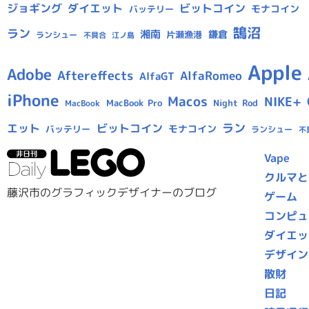
ジョギング
ダイエット
ビットコイン
モナコイン
バッテリー
鵠沼
ラン
湘南
鎌倉
片瀬漁港
ランシュー
不具合
江ノ島
Apple
Adobe
Aftereffects
AlfaRomeo
AlfaGT
iPhone
Macos
NIKE+
MacBook Pro
Night Rod
MacBook
ラン
エット
ビットコイン
モナコイン
バッテリー
ランシュー
不
Vape
クルマと
藤沢市のグラフィックデザイナーのブログ
ゲーム
コンピュ
ダイエッ
デザイン
散財
日記