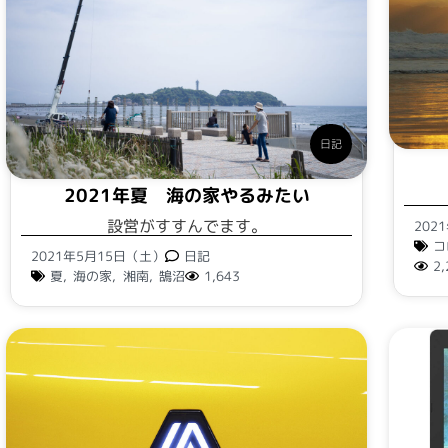
日記
2021年夏 海の家やるみたい
設営がすすんでます。
202
コ
2021年5月15日（土）
日記
2,
夏
,
海の家
,
湘南
,
鵠沼
1,643