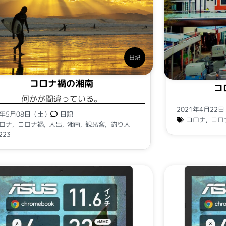
日記
コロナ禍の湘南
コ
何かが間違っている。
2021年4月22
1年5月08日（土）
日記
コロナ
,
コロ
ロナ
,
コロナ禍
,
人出
,
湘南
,
観光客
,
釣り人
223