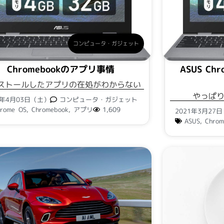
コンピュータ・ガジェット
Chromebookのアプリ事情
ASUS C
ストールしたアプリの在処がわからない
やっぱ
1年4月03日（土）
コンピュータ・ガジェット
hrome OS
,
Chromebook
,
アプリ
1,609
2021年3月27
ASUS
,
Chrom