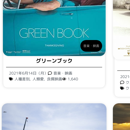
音楽・映画
グリーンブック
2021年6月14日（月）
音楽・映画
202
人種差別
,
人類愛
,
良質映画
1,640
ク
ク