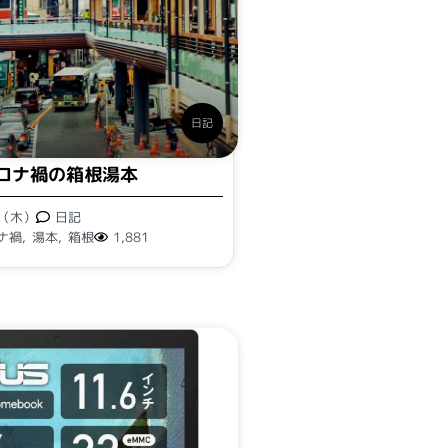
日記
ロナ禍の箱根湯本
日（木）
日記
ナ禍
,
湯本
,
箱根
1,881