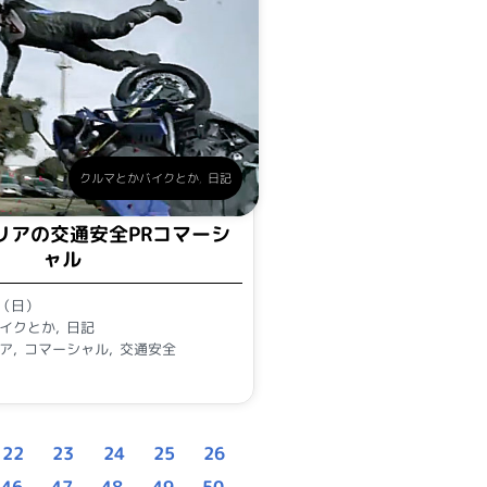
クルマとかバイクとか
,
日記
リアの交通安全PRコマーシ
ャル
日（日）
イクとか
,
日記
ア
,
コマーシャル
,
交通安全
22
23
24
25
26
46
47
48
49
50