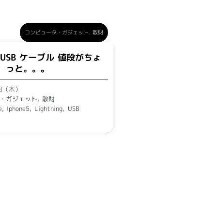
コンピュータ・ガジェット
,
散財
ng USB ケーブル 値段がちょ
っと。。。
1日（木）
・ガジェット
,
散財
e
,
Iphone5
,
Lightning
,
USB