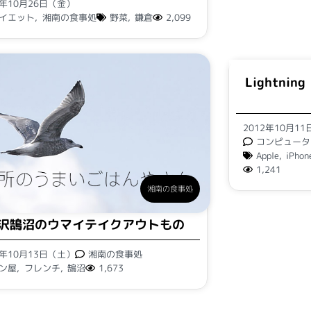
2年10月26日（金）
イエット
,
湘南の食事処
野菜
,
鎌倉
2,099
Lightni
2012年10月1
コンピュータ
Apple
,
iPhon
1,241
湘南の食事処
沢鵠沼のウマイテイクアウトもの
2年10月13日（土）
湘南の食事処
ン屋
,
フレンチ
,
鵠沼
1,673