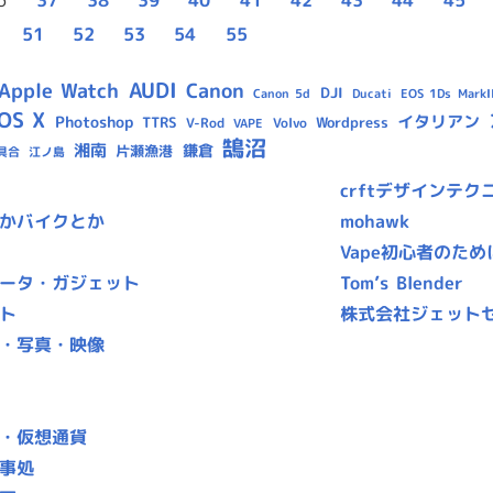
51
52
53
54
55
AUDI
Apple Watch
Canon
DJI
Canon 5d
Ducati
EOS 1Ds MarkII
OS X
イタリアン
Photoshop
TTRS
Wordpress
V-Rod
Volvo
VAPE
鵠沼
湘南
鎌倉
片瀬漁港
具合
江ノ島
crftデザインテク
かバイクとか
mohawk
Vape初心者のため
ータ・ガジェット
Tom’s Blender
ト
株式会社ジェット
・写真・映像
・仮想通貨
事処