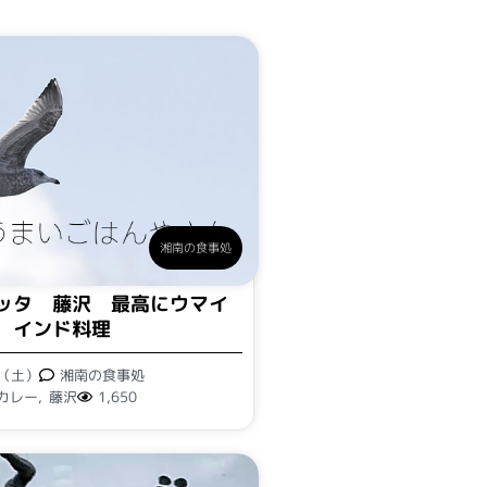
湘南の食事処
ッタ 藤沢 最高にウマイ
インド料理
日（土）
湘南の食事処
カレー
,
藤沢
1,650