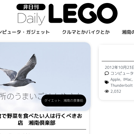
ンピュータ・ガジェット
クルマとかバイクとか
湘南
2012年10月2
コンピュータ
Apple
,
IMac
Thunderbolt
2,032
ダイエット
,
湘南の食事処
倉で野菜を食べたい人は行くべきお
店 湘南倶楽部