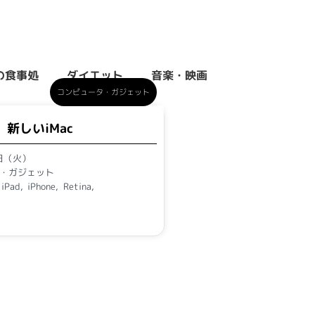
の食事処
ダイエット
音楽・映画
コンピュータ・ガジェット
新しいiMac
3日（火）
・ガジェット
,
iPad
,
iPhone
,
Retina
,