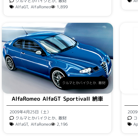
クルマとかバイクとか
,
散財
Al
AlfaGT
,
AlfaRomeo
1,899
クルマとかバイクとか
,
散財
AlfaRomeo AlfaGT SportivaII 納車
2009年4月25日（土）
200
クルマとかバイクとか
,
散財
コ
AlfaGT
,
AlfaRomeo
2,196
Ap