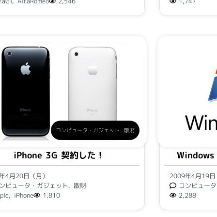
faGT
,
AlfaRomeo
2,546
1,747
コンピュータ・ガジェット
,
散財
iPhone 3G 契約した！
Windows
9年4月20日（月）
2009年4月19
ンピュータ・ガジェット
,
散財
コンピュータ
ple
,
iPhone
1,810
2,288