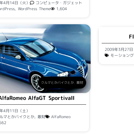
9年4月14日（火）
コンピュータ・ガジェット
rdPress
,
WordPress Theme
1,604
F
2009年3月27
モーショング
クルマとかバイクとか
,
散財
AlfaRomeo AlfaGT SportivaII
9年4月11日（土）
ルマとかバイクとか
,
散財
AlfaRomeo
562