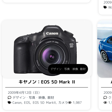
200
Wo
デザイン・写真・映像
,
散財
キヤノン：EOS 5D Mark II
2009年4月12日（日）
200
デザイン・写真・映像
,
散財
ク
Canon
,
EOS
,
EOS 5D MarkII
,
カメラ
1,987
1,