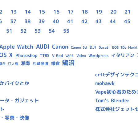
2
13
14
15
16
17
18
19
20
21
6
37
38
39
40
41
42
43
44
45
51
52
53
54
55
AUDI
Apple Watch
Canon
DJI
Canon 5d
Ducati
EOS 1Ds MarkII
OS X
イタリアン
Photoshop
TTRS
Wordpress
V-Rod
Volvo
VAPE
鵠沼
湘南
鎌倉
片瀬漁港
具合
江ノ島
crftデザインテク
かバイクとか
mohawk
Vape初心者のため
ータ・ガジェット
Tom’s Blender
ト
株式会社ジェット
・写真・映像